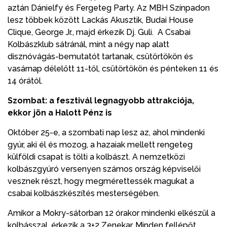
aztán Dánielfy és Fergeteg Party. Az MBH Színpadon
lesz többek között Lackás Akusztik, Budai House
Clique, George Jr., majd érkezik Dj. Guli. A Csabai
Kolbászklub sátránál, mint a négy nap alatt
disznóvágás-bemutatót tartanak, csütörtökön és
vasárnap délelőtt 11-től, csütörtökön és pénteken 11 és
14 órától.
Szombat: a fesztivál legnagyobb attrakciója,
ekkor jön a Halott Pénz is
Október 25-e, a szombati nap lesz az, ahol mindenki
gyúr, aki él és mozog, a hazaiak mellett rengeteg
külföldi csapat is tölti a kolbászt. A nemzetközi
kolbászgyúró versenyen számos ország képviselői
vesznek részt, hogy megmérettessék magukat a
csabai kolbászkészítés mesterségében.
Amikor a Mokry-sátorban 12 órakor mindenki elkészül a
kolbásszal, érkezik a 3+2 Zenekar. Minden fellépőt