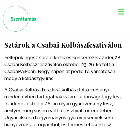
Sztárok a Csabai Kolbászfesztiválon
Fellépők egész sora érkezik és koncertezik az idei, 28.
Csabai Kolbászfesztiválon október 23-26. között a
CsabaParkban. Négy napon át pedig folyamatosan
megy a kolbászgyúrás.
A Csabai Kolbászfesztivál kolbásztöltő versenyei
minden évben tartogatnak valami újdonságot, így lesz
ez idén is, október 26-án olyan gyúróverseny lesz,
amilyen még sosem volt a fesztivál történetében.
Ugyanakkor a hagyományos gyúróversenyek sem
hiányoznak a programból, és természetesen lesz