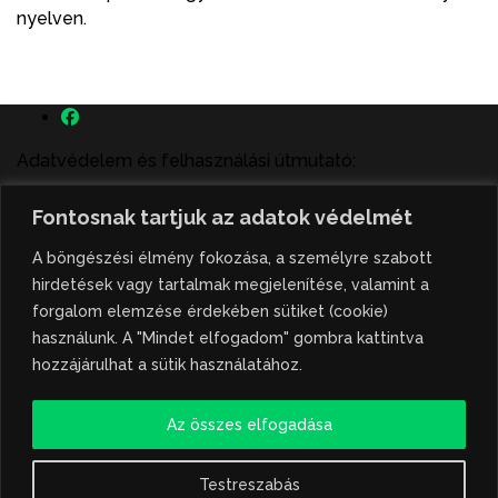
nyelven.
Adatvédelem és felhasználási útmutató:
A szenttamás.rs magyar nyelvű internetes hírportálon
Fontosnak tartjuk az adatok védelmét
megjelenő szerzői írások, a híranyag és minden egyéb
tartalom a portált működtető Gion Nándor Kulturális
A böngészési élmény fokozása, a személyre szabott
Központ szellemi tulajdonát képezik, amely szellemi
hirdetések vagy tartalmak megjelenítése, valamint a
tulajdont a nemzetközi és szerbiai törvények védik. A
forgalom elemzése érdekében sütiket (cookie)
jogosulatlan felhasználás büntető- és polgári jogi
használunk. A "Mindet elfogadom" gombra kattintva
következményeket von maga után. A hírportálon
hozzájárulhat a sütik használatához.
megjelent híranyag közlése vagy tartalmuk
ismertetése, illetve közzétett fotók átvétele kizárólag
Az összes elfogadása
csak hivatkozással, illetve a forrás megjelölésével
lehetséges.
Testreszabás