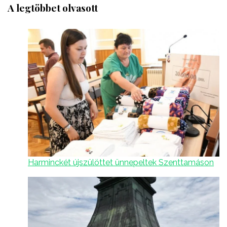
A legtöbbet olvasott
Harminckét újszülöttet ünnepeltek Szenttamáson