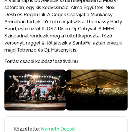
A vasárnap is bővelkedik sztárfellépőkben a Mokry-
sátorban, egy kis kedvcsináló: Alma Együttes, Nox,
Desh és Regán Lili. A Cégek Csatáját a Munkácsy
Arénában tartják, 10-től már játszik a Thomassy Party
Band, este tíztől K-OSZ Disco Dj. Cobyval. A MBH
Színpadnál rendezik meg a töltöttkáposzta-főző
versenyt, reggel 9-től játszik a SantaFe, aztán érkezik
majd Tobenzo és Dj. Hlásznyik is.
Forrás: csabai kolbászfesztivál.hu
Közzétette:
Németh Dezső