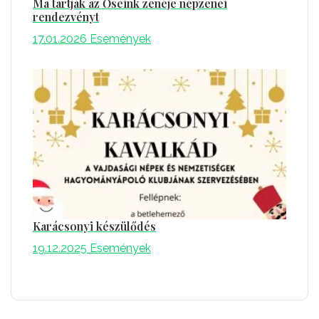
Ma tartják az Őseink zenéje népzenei
rendezvényt
17.01.2026
Események
Karácsonyi készülődés
19.12.2025
Események