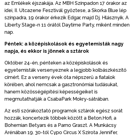
az Emlékek éjszakája. Az MBH Színpadon 17 órakor az
idei, II. Utcazene Fesztivál győztese, a Skorka Blue lép
színpadra, 19 órakor érkezik Edgar, majd Dj. Hlásznyik. A
Liberty Stage-n 11 órától Daytime Party, miként minden
nap.
Péntek: a középiskolások és egyetemisták nagy
napja, és ekkor is jönnek a sztárok
Október 24-én, pénteken a középiskolások és
egyetemisták versenyeznek a legjobb kolbászkészítő
címért. Ez a verseny évek óta népszerű a fiatalok
körében, ahol nemcsak a gasztronómiai tudásukat,
hanem közösségépítési képességeiket is
megmutathatják a CsabaPark Mokry-sátrában.
Az esti szórakoztató programok sztárok egész sorát
hozzák, koncertezik többek között a Beton.Hofi, a
Bohemian Betyars és a Parno Graszt. A Munkácsy
Arénában 19. 30-tól Cypo Circus X Szirota Jennifer,