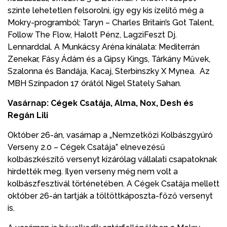
szinte lehetetlen felsorolni, így egy kis ízelítő még a
Mokry-programból: Taryn – Charles Britain’s Got Talent,
Follow The Flow, Halott Pénz, LagziFeszt Dj.
Lennarddal. A Munkácsy Aréna kínálata: Mediterrán
Zenekar, Fásy Ádám és a Gipsy Kings, Tárkány Művek,
Szalonna és Bandája, Kacaj, Sterbinszky X Mynea. Az
MBH Színpadon 17 órától Nigel Stately Sahan.
Vasárnap: Cégek Csatája, Alma, Nox, Desh és
Regán Lili
Október 26-án, vasárnap a „Nemzetközi Kolbászgyúró
Verseny 2.0 – Cégek Csatája” elnevezésű
kolbászkészítő versenyt kizárólag vállalati csapatoknak
hirdették meg. Ilyen verseny még nem volt a
kolbászfesztivál történetében. A Cégek Csatája mellett
október 26-án tartják a töltöttkáposzta-főző versenyt
is.