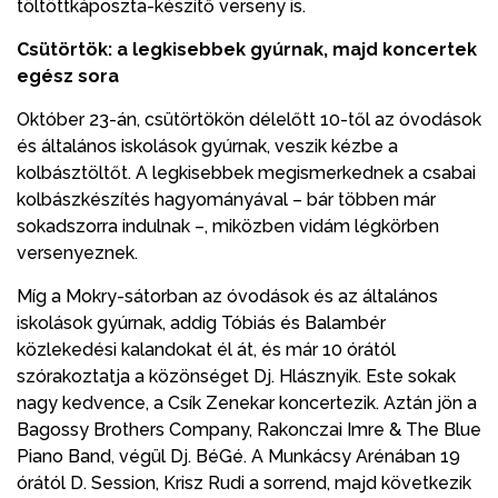
töltöttkáposzta-készítő verseny is.
Csütörtök: a legkisebbek gyúrnak, majd koncertek
egész sora
Október 23-án, csütörtökön délelőtt 10-től az óvodások
és általános iskolások gyúrnak, veszik kézbe a
kolbásztöltőt. A legkisebbek megismerkednek a csabai
kolbászkészítés hagyományával – bár többen már
sokadszorra indulnak –, miközben vidám légkörben
versenyeznek.
Míg a Mokry-sátorban az óvodások és az általános
iskolások gyúrnak, addig Tóbiás és Balambér
közlekedési kalandokat él át, és már 10 órától
szórakoztatja a közönséget Dj. Hlásznyik. Este sokak
nagy kedvence, a Csík Zenekar koncertezik. Aztán jön a
Bagossy Brothers Company, Rakonczai Imre & The Blue
Piano Band, végül Dj. BéGé. A Munkácsy Arénában 19
órától D. Session, Krisz Rudi a sorrend, majd következik