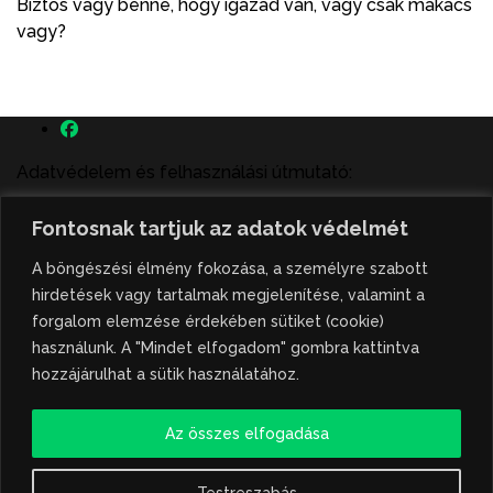
Biztos vagy benne, hogy igazad van, vagy csak makacs
vagy?
Adatvédelem és felhasználási útmutató:
A szenttamás.rs magyar nyelvű internetes hírportálon
Fontosnak tartjuk az adatok védelmét
megjelenő szerzői írások, a híranyag és minden egyéb
tartalom a portált működtető Gion Nándor Kulturális
A böngészési élmény fokozása, a személyre szabott
Központ szellemi tulajdonát képezik, amely szellemi
hirdetések vagy tartalmak megjelenítése, valamint a
tulajdont a nemzetközi és szerbiai törvények védik. A
forgalom elemzése érdekében sütiket (cookie)
jogosulatlan felhasználás büntető- és polgári jogi
használunk. A "Mindet elfogadom" gombra kattintva
következményeket von maga után. A hírportálon
hozzájárulhat a sütik használatához.
megjelent híranyag közlése vagy tartalmuk
ismertetése, illetve közzétett fotók átvétele kizárólag
Az összes elfogadása
csak hivatkozással, illetve a forrás megjelölésével
lehetséges.
Testreszabás