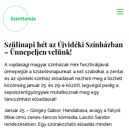
Szülinapi hét az Újvidéki Színházban
– Ünnepeljen velünk!
A vajdasági magyar színházak mini fesztiváljával
ünnepeljük a születésnapunkat: a két szabdkai, a zentai
és az újvidéki színház előadásait nézheti meg a tisztelt
közönség január 25. és 29-e között, legvégül pedig a
sepsiszentgyörgyiek mutatkoznak meg egy
táncszínházi előadással!
Január 25. – Görgey Gábor: Handabasa, avagy a fátyol
titkai című zenés-táncos komédia, László Sándor
rendezésében. Egy szórakoztató előadás minden