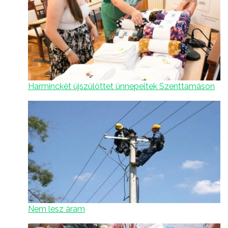
Harminckét újszülöttet ünnepeltek Szenttamáson
Nem lesz áram