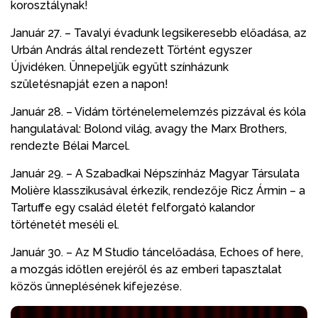
korosztálynak!
Január 27. – Tavalyi évadunk legsikeresebb előadása, az
Urbán András által rendezett Történt egyszer
Újvidéken. Ünnepeljük együtt színházunk
születésnapját ezen a napon!
Január 28. – Vidám történelemelemzés pizzával és kóla
hangulatával: Bolond világ, avagy the Marx Brothers,
rendezte Bélai Marcel.
Január 29. – A Szabadkai Népszínház Magyar Társulata
Molière klasszikusával érkezik, rendezője Ricz Ármin – a
Tartuffe egy család életét felforgató kalandor
történetét meséli el.
Január 30. – Az M Studio táncelőadása, Echoes of here,
a mozgás időtlen erejéről és az emberi tapasztalat
közös ünneplésének kifejezése.