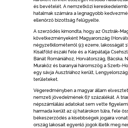
és bevételét. A nemzetközi kereskedelemb
hatalmak számára a legnagyobb kedvezmény
ellenőrző bizottság felügyelte.
A szerződés kimondta, hogy az Osztrák-Mag
következményeként Magyarország (Horvátors
négyzetkilométerről 93 ezerre, lakosságát 18,
Kisalföld északi fele és a Kárpátalja Csehsz
Bánát Romániához, Horvátország, Bácska, N
Muraköz és baranyai háromszög a Szerb-Ho
egy sávja Ausztriához került, Lengyelorsz
területeket.
Végeredményben a magyar állam elvesztette
nemzeti jövedelmének 67 százalékát. A triano
népszámlálási adatokat sem vette figyelemb
harmada került az új határokon túlra, fele 
békeszerződés a kisebbségek jogaira vonatko
ország lakosait egyenlő jogok illetik meg nem