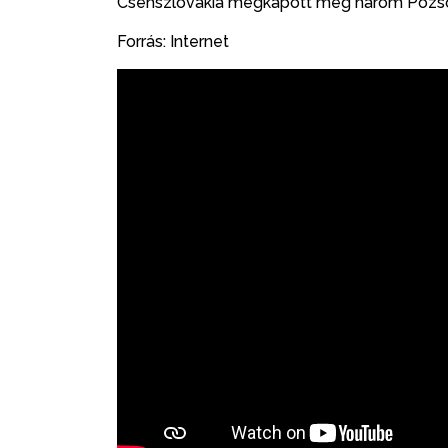
Csehszlovákia megkapott még három Pozsony
Forrás: Internet