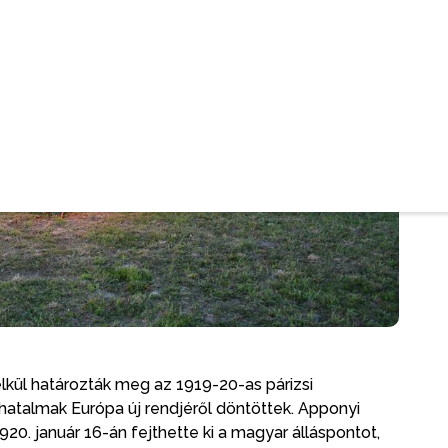
lkül határozták meg az 1919-20-as párizsi
atalmak Európa új rendjéről döntöttek. Apponyi
20. január 16-án fejthette ki a magyar álláspontot,