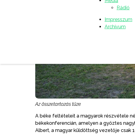
Média
Rádió
Impresszum
Archívum
Az összetartozás tüze
A béke feltételeit a magyarok részvétele né
békekonferencián, amelyen a győztes nagyh
Albert, a magyar küldöttség vezetője csak 19