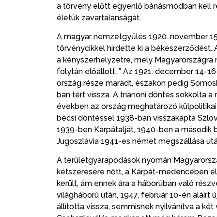
a törvény előtt egyenlő bánásmódban kell része
életük zavartalanságát.
A magyar nemzetgyűlés 1920. november 15-én r
törvénycikkel hirdette ki a békeszerződést. 
a kényszerhelyzetre, mely Magyarországra 
folytán előállott…” Az 1921. december 14-
ország része maradt, északon pedig Somoskő
ban tért vissza. A trianoni döntés sokkolta a
években az ország meghatározó külpolitikai c
bécsi döntéssel 1938-ban visszakapta Szlov
1939-ben Kárpátalját, 1940-ben a második b
Jugoszlávia 1941-es német megszállása után 
A területgyarapodások nyomán Magyarorszá
kétszeresére nőtt, a Kárpát-medencében é
került, ám ennek ára a háborúban való részv
világháború után, 1947. február 10-én aláírt 
állította vissza, semmisnek nyilvánítva a két 