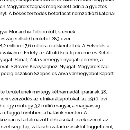
en Magyarországnak meg kellett adnia a győztes
t. A békeszerződés betartását nemzetközi katonai
yar Monarchia felbomlott, s ennek
zág nélküli) területét 283 ezer
2 millióról 7,6 millióra csökkentették. A Felvidék, a
lovákiához, Erdély, az Alföld keleti pereme és Kelet-
yugat-Bánát, Zala vármegye nyugati pereme, a
rvát-Szlovén Királysághoz, Nyugat-Magyarország
ág pedig északon Szepes és Árva vármegyéből kapott
 területének mintegy kétharmadát, iparának 38,
ni szerződés az etnikai állapotokat, az 1910. évi
e, így mintegy 3,2 millió magyar, a magyarság
összefüggő tömbben, a határok mentén. A
zóan is tartalmazott előírásokat: ezek szerint az
zetiségi, faji, vallási hovatartozásuktól függetlenül,