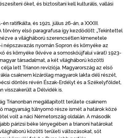
síteni őket, és biztosítani kell kulturális, vallási
atifikálta, és 1921. július 26-án, a XXXIII.
A törvény első paragrafusa így kezdődött: „Tekintettel
nézve a világháború szerencsétlen kimenetele
16-i népszavazás nyomán Sopron és környéke az
 és környéke (kivéve a somoskőújfalui várat) 1923-
 magyar társadalmat, a két világháború közötti
élja lett Trianon revíziója. Magyarország az első
ákia csaknem kizárólag magyarok lakta déli részét,
écsi döntés révén Észak-Erdélyt és a Székelyföldet,
visszakerült a Délvidék is.
g Trianonban megállapított területe csaknem
lő magyarság túlnyomó része ismét a határok közé
étel volt a náci Németország oldalán. A második
újabb párizsi béke lényegében a trianoni határokat
világháború közötti területi változásokat, sőt