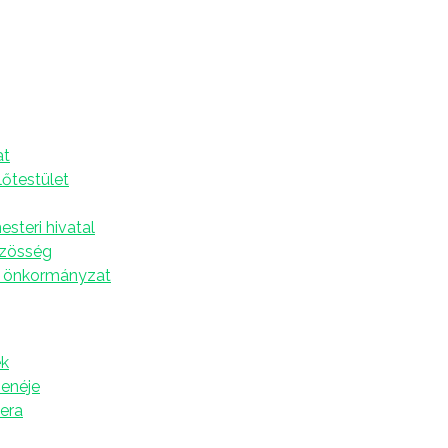
s Napja
A
at
i összetartozás napjává nyilvánította az első
lőtestület
rásának napját, június 4-ét. Az erről szóló, 2010. évi
atósága alá vetett magyarság minden tagja és
steri hivatal
tnek, melynek államhatárok feletti összetartozása
özösség
 és közösségi önazonosságának meghatározó eleme”.
 önkormányzat
k
zenéje
tera