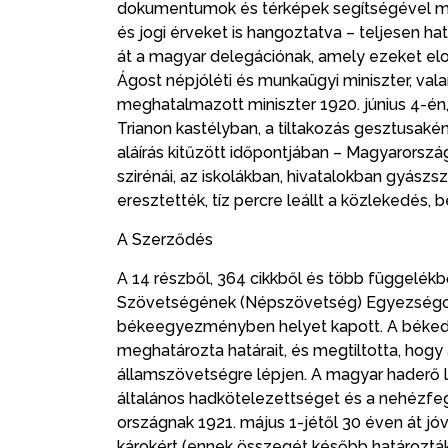
dokumentumok és térképek segítségével mut
és jogi érveket is hangoztatva – teljesen h
át a magyar delegációnak, amely ezeket el
Ágost népjóléti és munkaügyi miniszter, val
meghatalmazott miniszter 1920. június 4-én, 
Trianon kastélyban, a tiltakozás gesztusakén
aláírás kitűzött időpontjában – Magyarorsz
szirénái, az iskolákban, hivatalokban gyászs
eresztették, tíz percre leállt a közlekedés, 
A Szerződés
A 14 részből, 364 cikkből és több függelék
Szövetségének (Népszövetség) Egyezségo
békeegyezményben helyet kapott. A békedi
meghatározta határait, és megtiltotta, hog
államszövetségre lépjen. A magyar haderő l
általános hadkötelezettséget és a nehézfegy
országnak 1921. május 1-jétől 30 éven át jóvá
károkért (ennek összegét később határozták