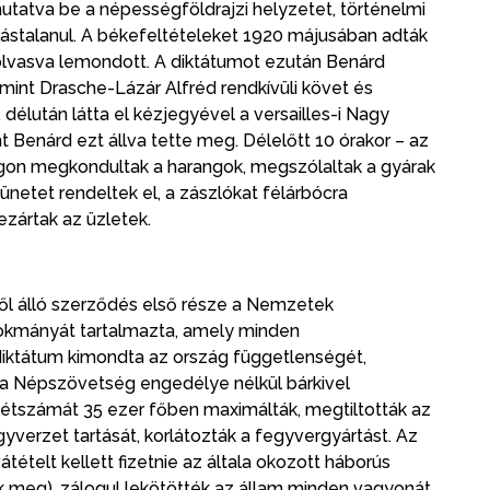
atva be a népességföldrajzi helyzetet, történelmi
atástalanul. A békefeltételeket 1920 májusában adták
olvasva lemondott. A diktátumot ezután Benárd
amint Drasche-Lázár Alfréd rendkívüli követ és
délután látta el kézjegyével a versailles-i Nagy
t Benárd ezt állva tette meg. Délelőtt 10 órakor – az
ágon megkondultak a harangok, megszólaltak a gyárak
zünetet rendeltek el, a zászlókat félárbócra
bezártak az üzletek.
ből álló szerződés első része a Nemzetek
kmányát tartalmazta, amely minden
ktátum kimondta az ország függetlenségét,
y a Népszövetség engedélye nélkül bárkivel
étszámát 35 ezer főben maximálták, megtiltották az
verzet tartását, korlátozták a fegyvergyártást. Az
tételt kellett fizetnie az általa okozott háborús
 meg), zálogul lekötötték az állam minden vagyonát