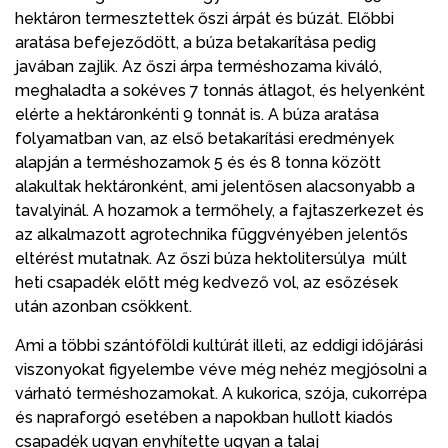
hektáron termesztettek őszi árpát és búzát. Előbbi
aratása befejeződött, a búza betakarítása pedig
javában zajlik. Az őszi árpa terméshozama kiváló,
meghaladta a sokéves 7 tonnás átlagot, és helyenként
elérte a hektáronkénti 9 tonnát is. A búza aratása
folyamatban van, az első betakarítási eredmények
alapján a terméshozamok 5 és és 8 tonna között
alakultak hektáronként, ami jelentősen alacsonyabb a
tavalyinál. A hozamok a termőhely, a fajtaszerkezet és
az alkalmazott agrotechnika függvényében jelentős
eltérést mutatnak. Az őszi búza hektolitersúlya múlt
heti csapadék előtt még kedvező vol, az esőzések
után azonban csökkent.
Ami a többi szántóföldi kultúrát illeti, az eddigi időjárási
viszonyokat figyelembe véve még nehéz megjósolni a
várható terméshozamokat. A kukorica, szója, cukorrépa
és napraforgó esetében a napokban hullott kiadós
csapadék ugyan enyhítette ugyan a talaj