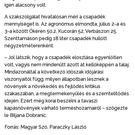
igen alacsony volt.
A szakszolgálat hivatalosan méri a csapadék
mennyiséget is. Az agronómus elmondta, július 2-a és
3-a között Ókéren 50,2, Kucorán 52, Verbászon 25,
Szenttamáson pedig 18 liter csapadék hullott
négyzetméterenként.
‒ Jól látszik, hogy a csapadék eloszlása egyenlőtlen
volt, vagyis nem mindenütt ázott át kellőképpen a talaj.
Mindazonáltal a következő időszak időjárási
viszonyaitól függ, milyen állapotban lesznek a
növények a növekedés és fejlődés kritikus
szakaszában, a megtermékenyülés és a szemtelítődés
idején. Ezért még korai beszélni a tavaszi
kapásnövények várható terméshozamairól – szögezte
le Biljana Dobranić.
Forrás: Magyar Szó, Paraczky László