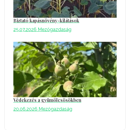
Biztató kapásnövény-kilátások
25.07.2026
Mezőgazdaság
Védekezés a gyümölcsösökben
20.06.2026
Mezőgazdaság