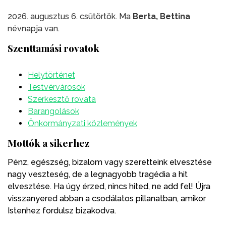
2026. augusztus 6. csütörtök. Ma
Berta, Bettina
névnapja van.
Szenttamási rovatok
Helytörténet
Testvérvárosok
Szerkesztő rovata
Barangolások
Önkormányzati közlemények
Mottók a sikerhez
Pénz, egészség, bizalom vagy szeretteink elvesztése
nagy veszteség, de a legnagyobb tragédia a hit
elvesztése. Ha úgy érzed, nincs hited, ne add fel! Újra
visszanyered abban a csodálatos pillanatban, amikor
Istenhez fordulsz bizakodva.