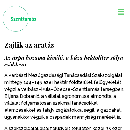
Zajlik az aratás
Az árpa hozama kiváló, a búza hektoliter súlya
csökkent
A verbászi Mezőgazdasági Tanácsadási Szakszolgálat
mintegy 144–145 ezer hektár földterület felügyeletét
végzi a Verbász–Kúla–Óbecse–Szenttamás térségben.
Biljana Dobranić, a vállalat agronómusa elmondta, a
vállalat folyamatosan szakmai tanácsokkal,
elemzésekkel és talajvizsgálatokkal segíti a gazdákat,
ugyanakkor végzik a csapadék mennyiség mérését is.
A szakszolgálat által felügyelt területen közel 35 ezer