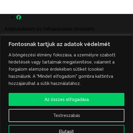
Adatvédelem és felhasználási útmutató:
A szenttamás.rs magyar nyelvű internetes hírportálon
Fontosnak tartjuk az adatok védelmét
megjelenő szerzői írások, a híranyag és minden egyéb
tartalom a portált működtető Gion Nándor Kulturális
A böngészési élmény fokozása, a személyre szabott
Központ szellemi tulajdonát képezik, amely szellemi
hirdetések vagy tartalmak megjelenítése, valamint a
tulajdont a nemzetközi és szerbiai törvények védik. A
forgalom elemzése érdekében sütiket (cookie)
jogosulatlan felhasználás büntető- és polgári jogi
használunk. A "Mindet elfogadom" gombra kattintva
következményeket von maga után. A hírportálon
hozzájárulhat a sütik használatához.
megjelent híranyag közlése vagy tartalmuk
ismertetése, illetve közzétett fotók átvétele kizárólag
Az összes elfogadása
csak hivatkozással, illetve a forrás megjelölésével
lehetséges.
Testreszabás
Hivatkozás formája: szenttamas.rs
Elutasít