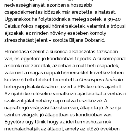
nedvességhiányát, azonban a hosszabb
csapadékmentes időszak már éreztette a hatását.
Ugyanakkor, ha folytatódnak a meleg szelek, a 39-40
Celsius fokos nappali hőmérsékletek, valamint a trópusi
éjszakák, ez minden növény esetében komoly
stresszhatást jelent – sorolta Biljana Dobranić.
Elmondása szerint a kukorica a kalászolás fázisában
van, és egyelőre jó kondícióban fejlődik. A cukorrépánál
a sorok már záródtak, azonban a múlt heti csapadék,
valamint a magas nappali hőmérséklet következtében
kedvező feltételeket teremtett a
Cercospora beticola
betegség kialakulásához, ezért a PIS-kezelés ajánlott.
Az újabb kezelésekre vonatkozó ajánlásokat a verbászi
szakszolgálat néhány nap múlva teszi közzé. A
napraforgó virágzási fázisban van, állapota jó. A szója
szintén virágzik, jó állapotban és kondícióban van.
Egyelőre úgy tűnik, hogy az idei terméshozamok
meghaladhatják az átlagot, amely az előző években